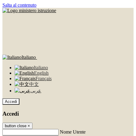
Salta al contenuto
Italiano
Italiano
English
Français
中文
عربى
Accedi
Accedi
button close
×
Nome Utente