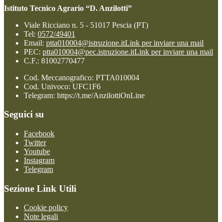
Istituto Tecnico Agrario “D. Anzilotti”
Viale Ricciano n. 5 - 51017 Pescia (PT)
Tel:
0572/49401
Email:
ptta010004@istruzione.it
Link per inviare una mail
PEC:
ptta010004@pec.istruzione.it
Link per inviare una mail
C.F.: 81002770477
Cod. Meccanografico: PTTA010004
Cod. Univoco: UFC1F6
Telegram: https://t.me/AnzilottiOnLine
Seguici su
Facebook
Twitter
Youtube
Instagram
Telegram
Sezione Link Utili
Cookie policy
Note legali