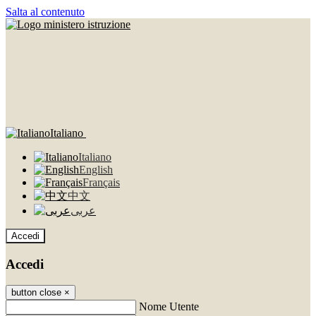
Salta al contenuto
Italiano
Italiano
English
Français
中文
عربى
Accedi
Accedi
button close
×
Nome Utente