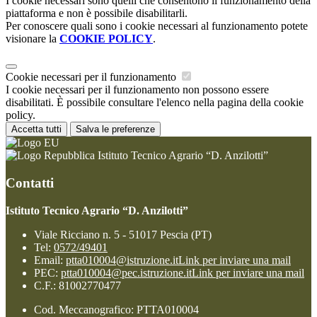
I cookie necessari sono quelli che consentono il funzionamento della
piattaforma e non è possibile disabilitarli.
Per conoscere quali sono i cookie necessari al funzionamento potete
visionare la
COOKIE POLICY
.
Cookie necessari per il funzionamento
I cookie necessari per il funzionamento non possono essere
disabilitati. È possibile consultare l'elenco nella pagina della cookie
policy.
Accetta tutti
Salva le preferenze
Istituto Tecnico Agrario “D. Anzilotti”
Contatti
Istituto Tecnico Agrario “D. Anzilotti”
Viale Ricciano n. 5 - 51017 Pescia (PT)
Tel:
0572/49401
Email:
ptta010004@istruzione.it
Link per inviare una mail
PEC:
ptta010004@pec.istruzione.it
Link per inviare una mail
C.F.: 81002770477
Cod. Meccanografico: PTTA010004