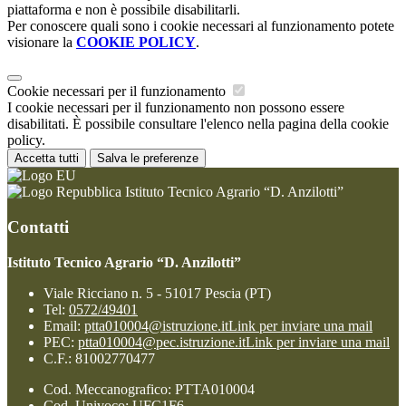
piattaforma e non è possibile disabilitarli.
Per conoscere quali sono i cookie necessari al funzionamento potete
visionare la
COOKIE POLICY
.
Cookie necessari per il funzionamento
I cookie necessari per il funzionamento non possono essere
disabilitati. È possibile consultare l'elenco nella pagina della cookie
policy.
Accetta tutti
Salva le preferenze
Istituto Tecnico Agrario “D. Anzilotti”
Contatti
Istituto Tecnico Agrario “D. Anzilotti”
Viale Ricciano n. 5 - 51017 Pescia (PT)
Tel:
0572/49401
Email:
ptta010004@istruzione.it
Link per inviare una mail
PEC:
ptta010004@pec.istruzione.it
Link per inviare una mail
C.F.: 81002770477
Cod. Meccanografico: PTTA010004
Cod. Univoco: UFC1F6