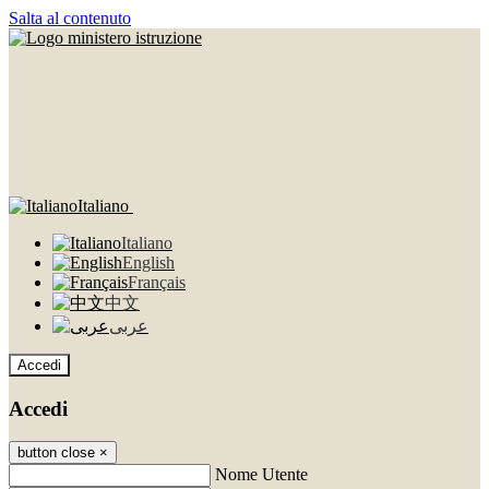
Salta al contenuto
Italiano
Italiano
English
Français
中文
عربى
Accedi
Accedi
button close
×
Nome Utente