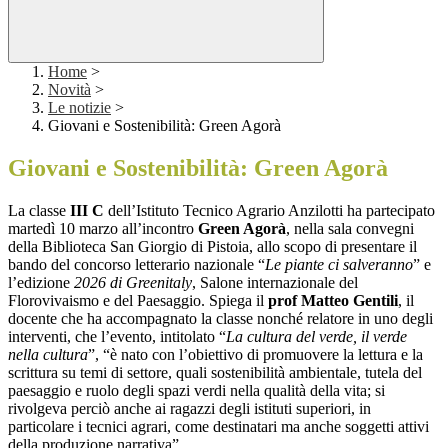
Home
>
Novità
>
Le notizie
>
Giovani e Sostenibilità: Green Agorà
Giovani e Sostenibilità: Green Agorà
La classe
III C
dell’Istituto Tecnico Agrario Anzilotti ha partecipato
martedì 10 marzo all’incontro
Green Agorà
, nella sala convegni
della Biblioteca San Giorgio di Pistoia, allo scopo di presentare il
bando del concorso letterario nazionale “
Le piante ci salveranno
” e
l’edizione
2026 di Greenitaly
, Salone internazionale del
Florovivaismo e del Paesaggio. Spiega il
prof Matteo Gentili
, il
docente che ha accompagnato la classe nonché relatore in uno degli
interventi, che l’evento, intitolato “
La cultura del verde, il verde
nella cultura
”, “è nato con l’obiettivo di promuovere la lettura e la
scrittura su temi di settore, quali sostenibilità ambientale, tutela del
paesaggio e ruolo degli spazi verdi nella qualità della vita; si
rivolgeva perciò anche ai ragazzi degli istituti superiori, in
particolare i tecnici agrari, come destinatari ma anche soggetti attivi
della produzione narrativa”.