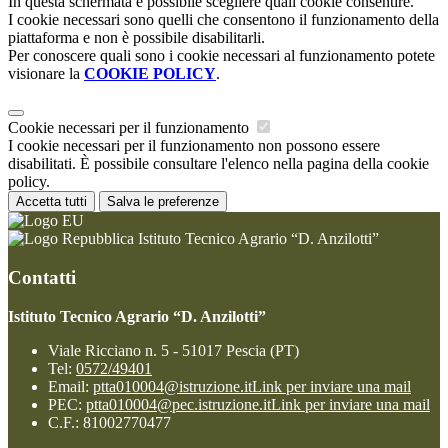
In questa schermata è possibile scegliere quali cookie consentire.
I cookie necessari sono quelli che consentono il funzionamento della
piattaforma e non è possibile disabilitarli.
Per conoscere quali sono i cookie necessari al funzionamento potete
visionare la
COOKIE POLICY
.
Cookie necessari per il funzionamento
I cookie necessari per il funzionamento non possono essere
disabilitati. È possibile consultare l'elenco nella pagina della cookie
policy.
Accetta tutti
Salva le preferenze
Istituto Tecnico Agrario “D. Anzilotti”
Contatti
Istituto Tecnico Agrario “D. Anzilotti”
Viale Ricciano n. 5 - 51017 Pescia (PT)
Tel:
0572/49401
Email:
ptta010004@istruzione.it
Link per inviare una mail
PEC:
ptta010004@pec.istruzione.it
Link per inviare una mail
C.F.: 81002770477