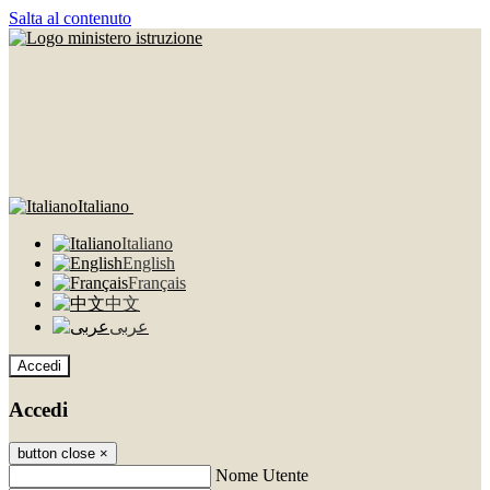
Salta al contenuto
Italiano
Italiano
English
Français
中文
عربى
Accedi
Accedi
button close
×
Nome Utente