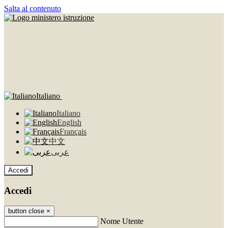
Salta al contenuto
Italiano
Italiano
English
Français
中文
عربى
Accedi
Accedi
button close
×
Nome Utente