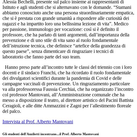
Alessia Bechelli, presente sul palco insieme ai rappresentanti di
Istituto e agli studenti che si alternavano con le domande. “Stamani
abbiamo conosciuto anche una persona straordinariamente empatica,
che si è prestata con grande umanità a rispondere alle curiosità dei
ragazzi e ha impartito loro una bellissima lezione di vita”. Medico
per passione, immunologo per vocazione: così si è definito il
professore, che ha parlato di tanti argomenti, dall’importanza della
prevenzione e di uno stile di vita sano al ruolo fondamentale
dell’istruzione tecnica, che definisce “artefice della grandezza di
questo paese”, senza dimenticare di ringraziare i tecnici di
laboratorio che fanno parte del suo team.
Hanno preso parte all’incontro tutte le classi del triennio con i loro
docenti e il sindaco Franchi, che ha ricordato il ruolo fondamentale
dei divulgatori scientifici durante la pandemia di Covid e delle
campagne vaccinali di prevenzione. Un ringraziamento particolare
va alla professoressa Faussia Cerchiai, che ha organizzato l’incontro
col professor Mantovani, all’Amministrazione comunale che ha
messo a disposizione il teatro, al direttore artistico del Pacini Battista
Ceragioli, e alle ditte Ammazzini e Zagni per l’allestimento floreale
del palco.
Intervista al Prof. Alberto Mantovani
Gli studenti dell'Anzilotti incontrano...il Prof. Alberto Mantovani