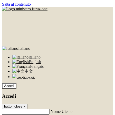
Salta al contenuto
Italiano
Italiano
English
Français
中文
عربى
Accedi
Accedi
button close
×
Nome Utente