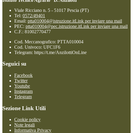
Istituto Tecnico Agrario “D. Anzilotti”
Viale Ricciano n. 5 - 51017 Pescia (PT)
Tel:
0572/49401
Email:
ptta010004@istruzione.it
Link per inviare una mail
PEC:
ptta010004@pec.istruzione.it
Link per inviare una mail
C.F.: 81002770477
Cod. Meccanografico: PTTA010004
Cod. Univoco: UFC1F6
Telegram: https://t.me/AnzilottiOnLine
Seguici su
Facebook
Twitter
Youtube
Instagram
Telegram
Sezione Link Utili
Cookie policy
Note legali
Informativa Privacy