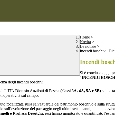
Home
>
Novità
>
Le notizie
>
Incendi boschivi: Dia
Incendi bosch
Si è concluso oggi, pr
"
INCENDI BOSCHIVI
blema degli incendi boschivi.
o
dell’ITA Dionisio Anzilotti di Pescia
(classi 3A, 4A, 5A e 5B)
sono sta
ll'operatività sul campo.
tituto focalizzata sulla salvaguardia del patrimonio boschivo e sulla stru
tudio sull’evoluzione del paesaggio negli ultimi settant'anni, in una porz
nnelli e Prof.ssa Desotgiu
, essi hanno monitorato e quantificato l'espan