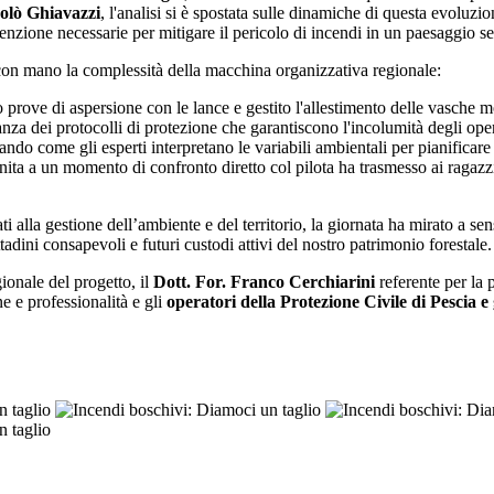
colò Ghiavazzi
, l'analisi si è spostata sulle dinamiche di questa evoluzio
venzione necessarie per mitigare il pericolo di incendi in un paesaggio
 con mano la complessità della macchina organizzativa regionale:
ato prove di aspersione con le lance e gestito l'allestimento delle vasche
nza dei protocolli di protezione che garantiscono l'incolumità degli opera
ndo come gli esperti interpretano le variabili ambientali per pianificare 
 unita a un momento di confronto diretto col pilota ha trasmesso ai ragazzi
i alla gestione dell’ambiente e del territorio, la giornata ha mirato a sens
ini consapevoli e futuri custodi attivi del nostro patrimonio forestale.
gionale del progetto, il
Dott. For. Franco Cerchiarini
referente per la p
e e professionalità e gli
operatori della Protezione Civile di Pescia 