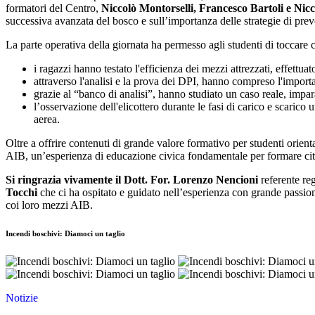
formatori del Centro,
Niccolò Montorselli, Francesco Bartoli e Nic
successiva avanzata del bosco e sull’importanza delle strategie di pre
La parte operativa della giornata ha permesso agli studenti di toccare
i ragazzi hanno testato l'efficienza dei mezzi attrezzati, effettu
attraverso l'analisi e la prova dei DPI, hanno compreso l'importa
grazie al “banco di analisi”, hanno studiato un caso reale, impara
l’osservazione dell'elicottero durante le fasi di carico e scarico
aerea.
Oltre a offrire contenuti di grande valore formativo per studenti orientat
AIB, un’esperienza di educazione civica fondamentale per formare cittad
Si ringrazia vivamente il Dott. For. Lorenzo Nencioni
referente re
Tocchi
che ci ha ospitato e guidato nell’esperienza con grande passion
coi loro mezzi AIB.
Incendi boschivi: Diamoci un taglio
Notizie