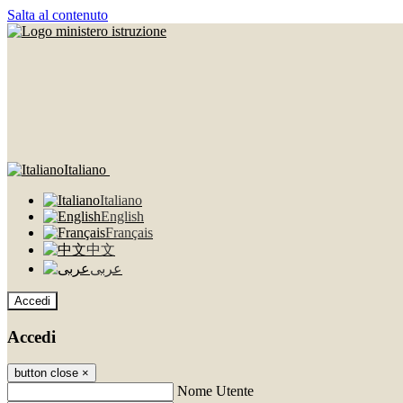
Salta al contenuto
Italiano
Italiano
English
Français
中文
عربى
Accedi
Accedi
button close
×
Nome Utente