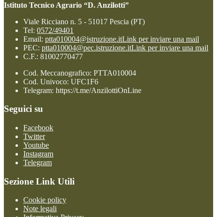
Istituto Tecnico Agrario “D. Anzilotti”
Viale Ricciano n. 5 - 51017 Pescia (PT)
Tel:
0572/49401
Email:
ptta010004@istruzione.it
Link per inviare una mail
PEC:
ptta010004@pec.istruzione.it
Link per inviare una mail
C.F.: 81002770477
Cod. Meccanografico: PTTA010004
Cod. Univoco: UFC1F6
Telegram: https://t.me/AnzilottiOnLine
Seguici su
Facebook
Twitter
Youtube
Instagram
Telegram
Sezione Link Utili
Cookie policy
Note legali