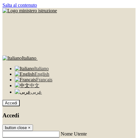
Salta al contenuto
Italiano
Italiano
English
Français
中文
عربى
Accedi
Accedi
button close
×
Nome Utente