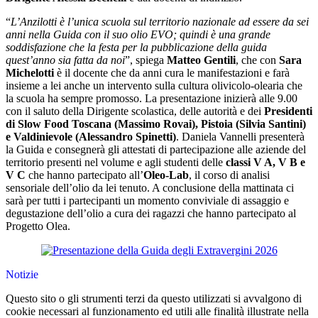
“
L’Anzilotti è l’unica scuola sul territorio nazionale ad essere da sei
anni nella Guida con il suo olio EVO; quindi è una grande
soddisfazione che la festa per la pubblicazione della guida
quest’anno sia fatta da noi
”, spiega
Matteo Gentili
, che con
Sara
Michelotti
è il docente che da anni cura le manifestazioni e farà
insieme a lei anche un intervento sulla cultura olivicolo-olearia che
la scuola ha sempre promosso. La presentazione inizierà alle 9.00
con il saluto della Dirigente scolastica, delle autorità e dei
Presidenti
di Slow Food Toscana (Massimo Rovai), Pistoia (Silvia Santini)
e Valdinievole (Alessandro Spinetti)
. Daniela Vannelli presenterà
la Guida e consegnerà gli attestati di partecipazione alle aziende del
territorio presenti nel volume e agli studenti delle
classi V A, V B e
V C
che hanno partecipato all’
Oleo-Lab
, il corso di analisi
sensoriale dell’olio da lei tenuto. A conclusione della mattinata ci
sarà per tutti i partecipanti un momento conviviale di assaggio e
degustazione dell’olio a cura dei ragazzi che hanno partecipato al
Progetto Olea.
Notizie
Questo sito o gli strumenti terzi da questo utilizzati si avvalgono di
cookie necessari al funzionamento ed utili alle finalità illustrate nella