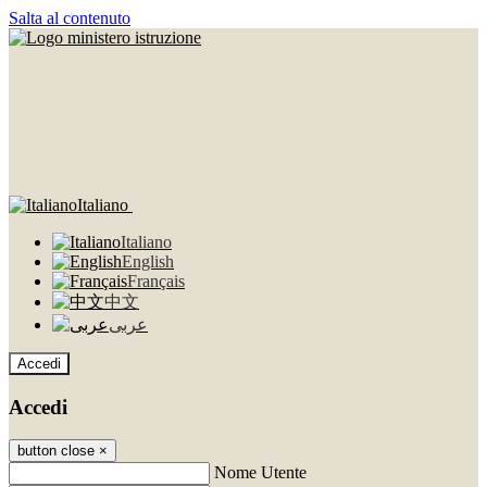
Salta al contenuto
Italiano
Italiano
English
Français
中文
عربى
Accedi
Accedi
button close
×
Nome Utente