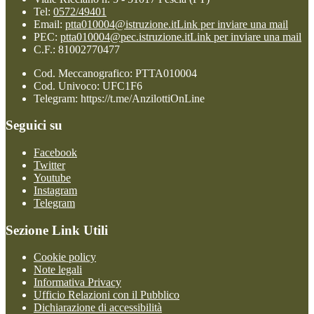
Tel:
0572/49401
Email:
ptta010004@istruzione.it
Link per inviare una mail
PEC:
ptta010004@pec.istruzione.it
Link per inviare una mail
C.F.: 81002770477
Cod. Meccanografico: PTTA010004
Cod. Univoco: UFC1F6
Telegram: https://t.me/AnzilottiOnLine
Seguici su
Facebook
Twitter
Youtube
Instagram
Telegram
Sezione Link Utili
Cookie policy
Note legali
Informativa Privacy
Ufficio Relazioni con il Pubblico
Dichiarazione di accessibilità