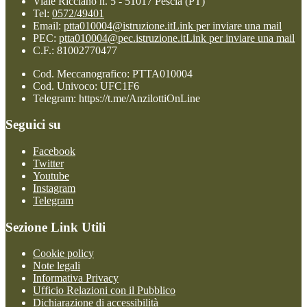
Viale Ricciano n. 5 - 51017 Pescia (PT)
Tel:
0572/49401
Email:
ptta010004@istruzione.it
Link per inviare una mail
PEC:
ptta010004@pec.istruzione.it
Link per inviare una mail
C.F.: 81002770477
Cod. Meccanografico: PTTA010004
Cod. Univoco: UFC1F6
Telegram: https://t.me/AnzilottiOnLine
Seguici su
Facebook
Twitter
Youtube
Instagram
Telegram
Sezione Link Utili
Cookie policy
Note legali
Informativa Privacy
Ufficio Relazioni con il Pubblico
Dichiarazione di accessibilità