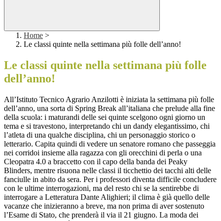
Home
>
Le classi quinte nella settimana più folle dell’anno!
Le classi quinte nella settimana più folle
dell’anno!
All’Istituto Tecnico Agrario Anzilotti è iniziata la settimana più folle
dell’anno, una sorta di Spring Break all’italiana che prelude alla fine
della scuola: i maturandi delle sei quinte scelgono ogni giorno un
tema e si travestono, interpretando chi un dandy elegantissimo, chi
l’atleta di una qualche disciplina, chi un personaggio storico o
letterario. Capita quindi di vedere un senatore romano che passeggia
nei corridoi insieme alla ragazza con gli orecchini di perla o una
Cleopatra 4.0 a braccetto con il capo della banda dei Peaky
Blinders, mentre risuona nelle classi il ticchettio dei tacchi alti delle
fanciulle in abito da sera. Per i professori diventa difficile concludere
con le ultime interrogazioni, ma del resto chi se la sentirebbe di
interrogare a Letteratura Dante Alighieri; il clima è già quello delle
vacanze che inizieranno a breve, ma non prima di aver sostenuto
l’Esame di Stato, che prenderà il via il 21 giugno. La moda dei