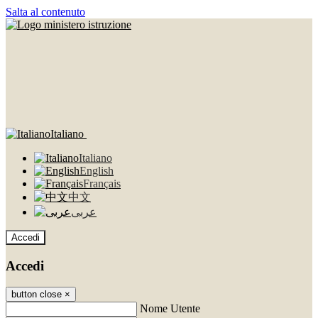
Salta al contenuto
Italiano
Italiano
English
Français
中文
عربى
Accedi
Accedi
button close
×
Nome Utente