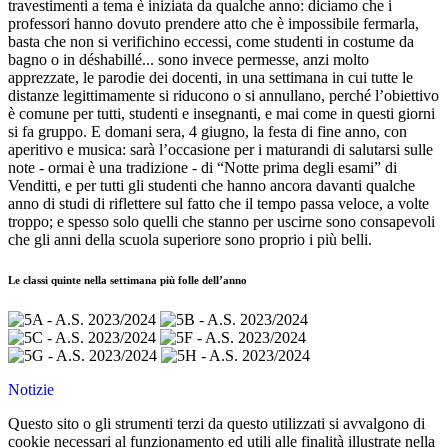
travestimenti a tema è iniziata da qualche anno: diciamo che i
professori hanno dovuto prendere atto che è impossibile fermarla,
basta che non si verifichino eccessi, come studenti in costume da
bagno o in déshabillé... sono invece permesse, anzi molto
apprezzate, le parodie dei docenti, in una settimana in cui tutte le
distanze legittimamente si riducono o si annullano, perché l’obiettivo
è comune per tutti, studenti e insegnanti, e mai come in questi giorni
si fa gruppo. E domani sera, 4 giugno, la festa di fine anno, con
aperitivo e musica: sarà l’occasione per i maturandi di salutarsi sulle
note - ormai è una tradizione - di “Notte prima degli esami” di
Venditti, e per tutti gli studenti che hanno ancora davanti qualche
anno di studi di riflettere sul fatto che il tempo passa veloce, a volte
troppo; e spesso solo quelli che stanno per uscirne sono consapevoli
che gli anni della scuola superiore sono proprio i più belli.
Le classi quinte nella settimana più folle dell’anno
Notizie
Questo sito o gli strumenti terzi da questo utilizzati si avvalgono di
cookie necessari al funzionamento ed utili alle finalità illustrate nella