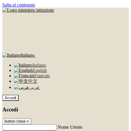
Salta al contenuto
Italiano
Italiano
English
Français
中文
عربى
Accedi
Accedi
button close
×
Nome Utente