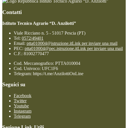
Istituto Tecnico Agrario “D. Anzilotti”
Contatti
Istituto Tecnico Agrario “D. Anzilotti”
Viale Ricciano n. 5 - 51017 Pescia (PT)
Tel:
0572/49401
Email:
ptta010004@istruzione.it
Link per inviare una mail
PEC:
ptta010004@pec.istruzione.it
Link per inviare una mail
C.F.: 81002770477
Cod. Meccanografico: PTTA010004
Cod. Univoco: UFC1F6
Telegram: https://t.me/AnzilottiOnLine
Seguici su
Facebook
Twitter
Youtube
Instagram
Telegram
Sezione Link Utili