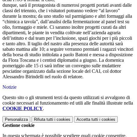
dunque, sarà il protagonista di numerosi progetti portati avanti dalle
classi del triennio, che i visitatori potranno vedere “al lavoro”
durante la mostra; da uno studio sul parmigiano e altri formaggi alla
“chimica a tavola”, dall’analisi della fermentazione al panel test su
olio, formaggio e miele. Ci saranno inoltre progetti curati da altri
dipartimenti, le piante in vendita coltivate nell’azienda agraria
dell’istituto e dal team per l’inclusione, spazi giochi per i più piccoli
e tanto altro. Il taglio del nastro alla presenza delle autorità sarà
sabato mattina alle 10; a seguire verranno premiati i ragazzi vincitori
della borsa di studio intitolata a paolo Batoni e messa a disposizione
da Flora Toscana e i centisti diplomatisi a giugno. La domenica
pomeriggio alle 15 ci sarà infine un convegno sulle mulattiere
pesciatine organizzato dalla sezione locale del CAI, col dottor
Alessandro Birindelli nel ruolo di relatore.
Notizie
Questo sito o gli strumenti terzi da questo utilizzati si avvalgono di
cookie necessari al funzionamento ed utili alle finalità illustrate nella
COOKIE POLICY
.
Personalizza
Rifiuta tutti
i cookies
Accetta tutti
i cookies
Gestione cookie
In questa schermata è possibile scegliere quali cookie consentire.