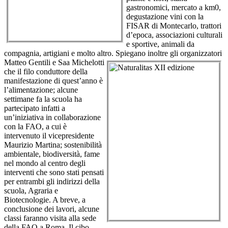
gastronomici, mercato a km0,
degustazione vini con la
FISAR di Montecarlo, trattori
d’epoca, associazioni culturali
e sportive, animali da
compagnia, artigiani e molto altro. Spiegano inoltre gli organizzatori
Matteo Gentili e Sa
a Michelotti
che il filo conduttore della
manifestazione di quest’anno è
l’alimentazione; alcune
settimane fa la scuola ha
partecipato infatti a
un’iniziativa in collaborazione
con la FAO, a cui è
intervenuto il vicepresidente
Maurizio Martina; sostenibilità
ambientale, biodiversità, fame
nel mondo al centro degli
interventi che sono stati pensati
per entrambi gli indirizzi della
scuola, Agraria e
Biotecnologie. A breve, a
conclusione dei lavori, alcune
classi faranno visita alla sede
della FAO a Roma. Il cibo,