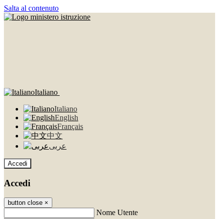
Salta al contenuto
Italiano
Italiano
English
Français
中文
عربى
Accedi
Accedi
button close
×
Nome Utente