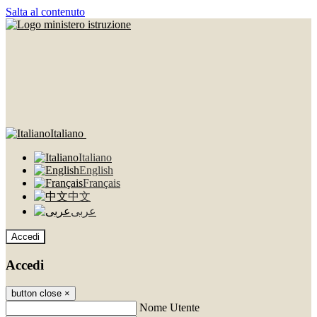
Salta al contenuto
Italiano
Italiano
English
Français
中文
عربى
Accedi
Accedi
button close
×
Nome Utente