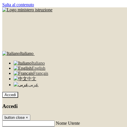
Salta al contenuto
Italiano
Italiano
English
Français
中文
عربى
Accedi
Accedi
button close
×
Nome Utente