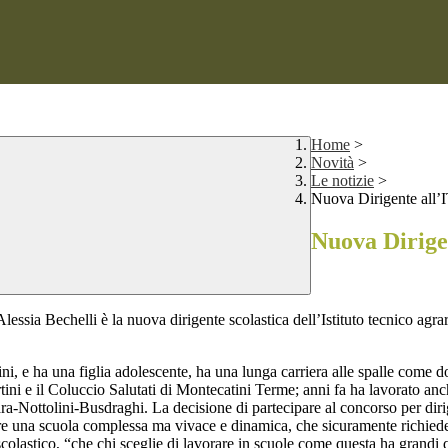
Home
>
Novità
>
Le notizie
>
Nuova Dirigente all’I
Nuova Dirigen
ssia Bechelli è la nuova dirigente scolastica dell’Istituto tecnico agrar
, e ha una figlia adolescente, ha una lunga carriera alle spalle come do
tini e il Coluccio Salutati di Montecatini Terme; anni fa ha lavorato anc
ra-Nottolini-Busdraghi. La decisione di partecipare al concorso per dirige
igere una scuola complessa ma vivace e dinamica, che sicuramente richi
colastico, “che chi sceglie di lavorare in scuole come questa ha grandi q