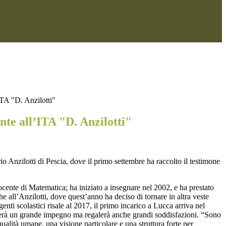
TA "D. Anzilotti"
te all’ITA "D. Anzilotti"
io Anzilotti di Pescia, dove il primo settembre ha raccolto il testimone
cente di Matematica; ha iniziato a insegnare nel 2002, e ha prestato
he all’Anzilotti, dove quest’anno ha deciso di tornare in altra veste
nti scolastici risale al 2017, il primo incarico a Lucca arriva nel
ederà un grande impegno ma regalerà anche grandi soddisfazioni. “Sono
ualità umane, una visione particolare e una struttura forte per