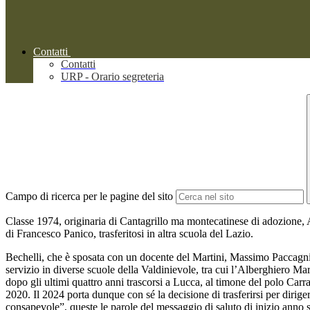
Contatti
Contatti
URP - Orario segreteria
Campo di ricerca per le pagine del sito
Classe 1974, originaria di Cantagrillo ma montecatinese di adozione, Ale
di Francesco Panico, trasferitosi in altra scuola del Lazio.
Bechelli, che è sposata con un docente del Martini, Massimo Paccagnini
servizio in diverse scuole della Valdinievole, tra cui l’Alberghiero Mar
dopo gli ultimi quattro anni trascorsi a Lucca, al timone del polo Carra
2020. Il 2024 porta dunque con sé la decisione di trasferirsi per dir
consapevole”, queste le parole del messaggio di saluto di inizio anno s