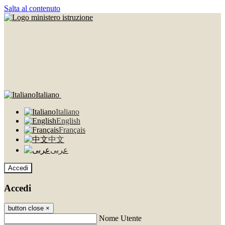
Salta al contenuto
Italiano
Italiano
English
Français
中文
عربى
Accedi
Accedi
button close
×
Nome Utente