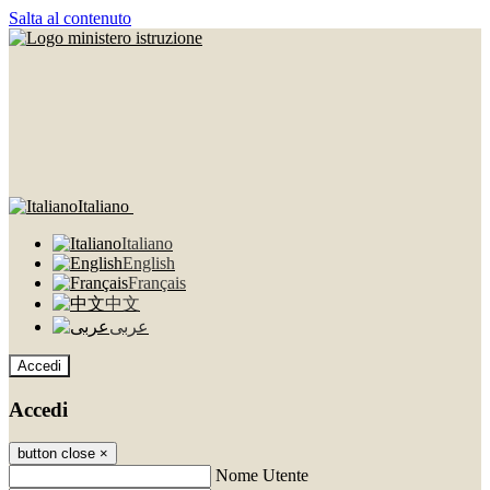
Salta al contenuto
Italiano
Italiano
English
Français
中文
عربى
Accedi
Accedi
button close
×
Nome Utente