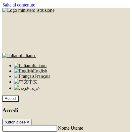
Salta al contenuto
Italiano
Italiano
English
Français
中文
عربى
Accedi
Accedi
button close
×
Nome Utente