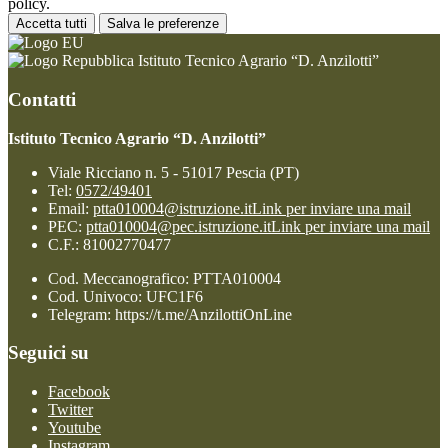
policy.
Accetta tutti
Salva le preferenze
Istituto Tecnico Agrario “D. Anzilotti”
Contatti
Istituto Tecnico Agrario “D. Anzilotti”
Viale Ricciano n. 5 - 51017 Pescia (PT)
Tel:
0572/49401
Email:
ptta010004@istruzione.it
Link per inviare una mail
PEC:
ptta010004@pec.istruzione.it
Link per inviare una mail
C.F.: 81002770477
Cod. Meccanografico: PTTA010004
Cod. Univoco: UFC1F6
Telegram: https://t.me/AnzilottiOnLine
Seguici su
Facebook
Twitter
Youtube
Instagram