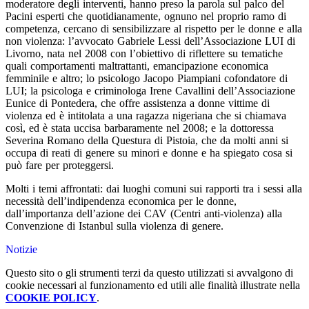
moderatore degli interventi, hanno preso la parola sul palco del
Pacini esperti che quotidianamente, ognuno nel proprio ramo di
competenza, cercano di sensibilizzare al rispetto per le donne e alla
non violenza: l’avvocato Gabriele Lessi dell’Associazione LUI di
Livorno, nata nel 2008 con l’obiettivo di riflettere su tematiche
quali comportamenti maltrattanti, emancipazione economica
femminile e altro; lo psicologo Jacopo Piampiani cofondatore di
LUI; la psicologa e criminologa Irene Cavallini dell’Associazione
Eunice di Pontedera, che offre assistenza a donne vittime di
violenza ed è intitolata a una ragazza nigeriana che si chiamava
così, ed è stata uccisa barbaramente nel 2008; e la dottoressa
Severina Romano della Questura di Pistoia, che da molti anni si
occupa di reati di genere su minori e donne e ha spiegato cosa si
può fare per proteggersi.
Molti i temi affrontati: dai luoghi comuni sui rapporti tra i sessi alla
necessità dell’indipendenza economica per le donne,
dall’importanza dell’azione dei CAV (Centri anti-violenza) alla
Convenzione di Istanbul sulla violenza di genere.
Notizie
Questo sito o gli strumenti terzi da questo utilizzati si avvalgono di
cookie necessari al funzionamento ed utili alle finalità illustrate nella
COOKIE POLICY
.