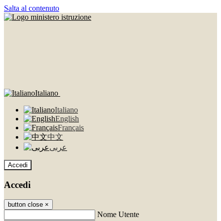
Salta al contenuto
Italiano
Italiano
English
Français
中文
عربى
Accedi
Accedi
button close
×
Nome Utente