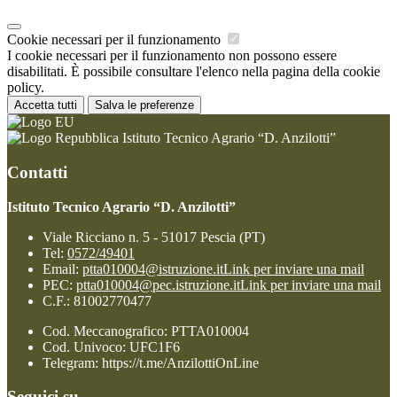
Cookie necessari per il funzionamento
I cookie necessari per il funzionamento non possono essere
disabilitati. È possibile consultare l'elenco nella pagina della cookie
policy.
Accetta tutti
Salva le preferenze
Istituto Tecnico Agrario “D. Anzilotti”
Contatti
Istituto Tecnico Agrario “D. Anzilotti”
Viale Ricciano n. 5 - 51017 Pescia (PT)
Tel:
0572/49401
Email:
ptta010004@istruzione.it
Link per inviare una mail
PEC:
ptta010004@pec.istruzione.it
Link per inviare una mail
C.F.: 81002770477
Cod. Meccanografico: PTTA010004
Cod. Univoco: UFC1F6
Telegram: https://t.me/AnzilottiOnLine
Seguici su