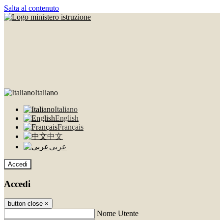
Salta al contenuto
Italiano
Italiano
English
Français
中文
عربى
Accedi
Accedi
button close
×
Nome Utente