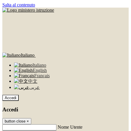
Salta al contenuto
Italiano
Italiano
English
Français
中文
عربى
Accedi
Accedi
button close
×
Nome Utente