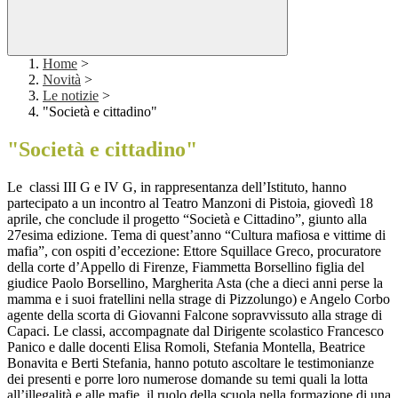
Home
>
Novità
>
Le notizie
>
"Società e cittadino"
"Società e cittadino"
Le classi III G e IV G, in rappresentanza dell’Istituto, hanno
partecipato a un incontro al Teatro Manzoni di Pistoia, giovedì 18
aprile, che conclude il progetto “Società e Cittadino”, giunto alla
27esima edizione. Tema di quest’anno “Cultura mafiosa e vittime di
mafia”, con ospiti d’eccezione: Ettore Squillace Greco, procuratore
della corte d’Appello di Firenze, Fiammetta Borsellino figlia del
giudice Paolo Borsellino, Margherita Asta (che a dieci anni perse la
mamma e i suoi fratellini nella strage di Pizzolungo) e Angelo Corbo
agente della scorta di Giovanni Falcone sopravvissuto alla strage di
Capaci. Le classi, accompagnate dal Dirigente scolastico Francesco
Panico e dalle docenti Elisa Romoli, Stefania Montella, Beatrice
Bonavita e Berti Stefania, hanno potuto ascoltare le testimonianze
dei presenti e porre loro numerose domande su temi quali la lotta
all’illegalità e alle mafie, il ruolo della scuola nella formazione di una