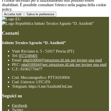
I cookie necessari per il funzionamento non possono essere
disabilitati. È possibile consultare l'elenco nella pagina della cookie
policy.
Accetta tutti
Salva le preferenze
Istituto Tecnico Agrario “D. Anzilotti”
Contatti
Istituto Tecnico Agrario “D. Anzilotti”
Viale Ricciano n. 5 - 51017 Pescia (PT)
Tel:
0572/49401
Email:
ptta010004@istruzione.it
Link per inviare una mail
PEC:
ptta010004@pec.istruzione.it
Link per inviare una mail
C.F.: 81002770477
Cod. Meccanografico: PTTA010004
Cod. Univoco: UFC1F6
Telegram: https://t.me/AnzilottiOnLine
Seguici su
Facebook
Twitter