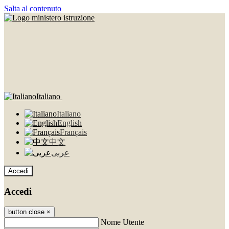
Salta al contenuto
Italiano
Italiano
English
Français
中文
عربى
Accedi
Accedi
button close
×
Nome Utente