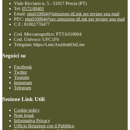
Viale Ricciano n. 5 - 51017 Pescia (PT)
Tel:
0572/49401
Email:
ptta010004@istruzione.it
Link per inviare una mail
PEC:
ptta010004@pec.istruzione.it
Link per inviare una mail
C.F.: 81002770477
Cod. Meccanografico: PTTA010004
Cod. Univoco: UFC1F6
Telegram: https://t.me/AnzilottiOnLine
Seguici su
Facebook
Twitter
Youtube
Instagram
Telegram
Sezione Link Utili
Cookie policy
Note legali
Informativa Privacy
Ufficio Relazioni con il Pubblico