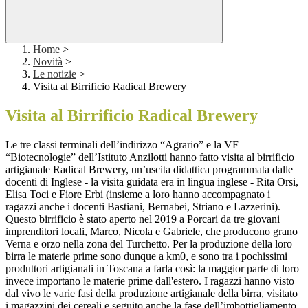
Home
>
Novità
>
Le notizie
>
Visita al Birrificio Radical Brewery
Visita al Birrificio Radical Brewery
Le tre classi terminali dell’indirizzo “Agrario” e la VF
“Biotecnologie” dell’Istituto Anzilotti hanno fatto visita al birrificio
artigianale Radical Brewery, un’uscita didattica programmata dalle
docenti di Inglese - la visita guidata era in lingua inglese - Rita Orsi,
Elisa Toci e Fiore Erbi (insieme a loro hanno accompagnato i
ragazzi anche i docenti Bastiani, Bernabei, Striano e Lazzerini).
Questo birrificio è stato aperto nel 2019 a Porcari da tre giovani
imprenditori locali, Marco, Nicola e Gabriele, che producono grano
Verna e orzo nella zona del Turchetto. Per la produzione della loro
birra le materie prime sono dunque a km0, e sono tra i pochissimi
produttori artigianali in Toscana a farla così: la maggior parte di loro
invece importano le materie prime dall'estero. I ragazzi hanno visto
dal vivo le varie fasi della produzione artigianale della birra, visitato
i magazzini dei cereali e seguito anche la fase dell’imbottigliamento