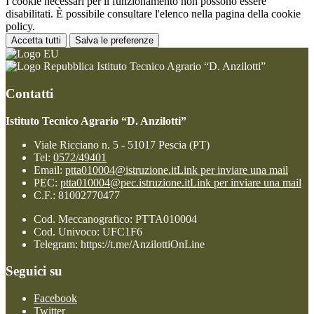
I cookie necessari per il funzionamento non possono essere
disabilitati. È possibile consultare l'elenco nella pagina della cookie
policy.
Accetta tutti
Salva le preferenze
Istituto Tecnico Agrario “D. Anzilotti”
Contatti
Istituto Tecnico Agrario “D. Anzilotti”
Viale Ricciano n. 5 - 51017 Pescia (PT)
Tel:
0572/49401
Email:
ptta010004@istruzione.it
Link per inviare una mail
PEC:
ptta010004@pec.istruzione.it
Link per inviare una mail
C.F.: 81002770477
Cod. Meccanografico: PTTA010004
Cod. Univoco: UFC1F6
Telegram: https://t.me/AnzilottiOnLine
Seguici su
Facebook
Twitter