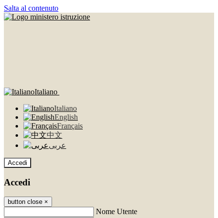
Salta al contenuto
Italiano
Italiano
English
Français
中文
عربى
Accedi
Accedi
button close
×
Nome Utente