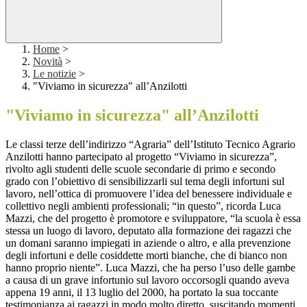
Home
>
Novità
>
Le notizie
>
"Viviamo in sicurezza" all’Anzilotti
"Viviamo in sicurezza" all’Anzilotti
Le classi terze dell’indirizzo “Agraria” dell’Istituto Tecnico Agrario
Anzilotti hanno partecipato al progetto “Viviamo in sicurezza”,
rivolto agli studenti delle scuole secondarie di primo e secondo
grado con l’obiettivo di
sensibilizzarli sul tema degli
infortuni sul
lavoro, nell’ottica di promuovere l’idea del benessere individuale e
collettivo negli ambienti professionali; “in questo”, ricorda Luca
Mazzi, che del progetto è promotore e sviluppatore, “la scuola è essa
stessa un luogo di lavoro, deputato alla formazione dei ragazzi che
un domani saranno impiegati in aziende o altro, e alla
prevenzione
degli infortuni e delle cosiddette morti bianche, che di bianco non
hanno proprio niente
”.
Luca Mazzi, che ha perso l’uso delle gambe
a causa di un grave infortunio sul lavoro occorsogli quando aveva
appena 19 anni, il 13 luglio del 2000, ha portato la sua toccante
testimonianza ai ragazzi in modo molto diretto, suscitando momenti