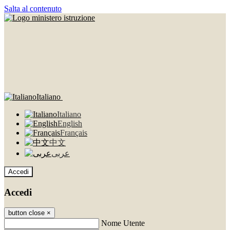
Salta al contenuto
Italiano
Italiano
English
Français
中文
عربى
Accedi
Accedi
button close
×
Nome Utente