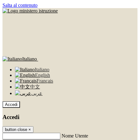
Salta al contenuto
Italiano
Italiano
English
Français
中文
عربى
Accedi
Accedi
button close
×
Nome Utente