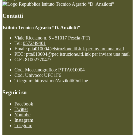
Istituto Tecnico Agrario “D. Anzilotti”
Contatti
Istituto Tecnico Agrario “D. Anzilotti”
Viale Ricciano n. 5 - 51017 Pescia (PT)
Tel:
0572/49401
Email:
ptta010004@istruzione.it
Link per inviare una mail
PEC:
ptta010004@pec.istruzione.it
Link per inviare una mail
C.F.: 81002770477
Cod. Meccanografico: PTTA010004
Cod. Univoco: UFC1F6
Telegram: https://t.me/AnzilottiOnLine
Seguici su
Facebook
Twitter
Youtube
Instagram
Telegram