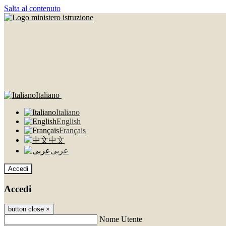
Salta al contenuto
Italiano
Italiano
English
Français
中文
عربى
Accedi
Accedi
button close
×
Nome Utente