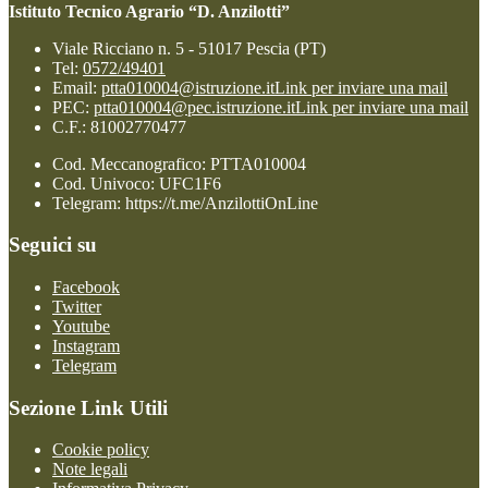
Istituto Tecnico Agrario “D. Anzilotti”
Viale Ricciano n. 5 - 51017 Pescia (PT)
Tel:
0572/49401
Email:
ptta010004@istruzione.it
Link per inviare una mail
PEC:
ptta010004@pec.istruzione.it
Link per inviare una mail
C.F.: 81002770477
Cod. Meccanografico: PTTA010004
Cod. Univoco: UFC1F6
Telegram: https://t.me/AnzilottiOnLine
Seguici su
Facebook
Twitter
Youtube
Instagram
Telegram
Sezione Link Utili
Cookie policy
Note legali