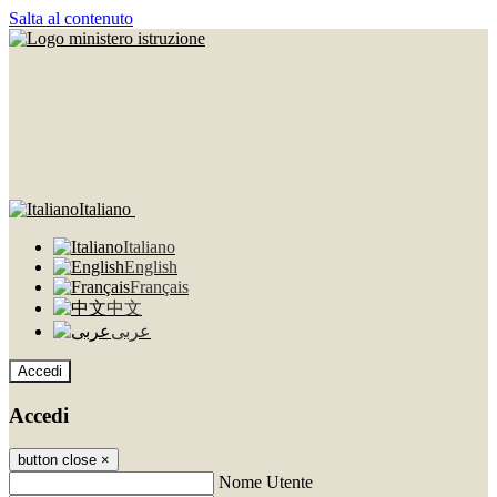
Salta al contenuto
Italiano
Italiano
English
Français
中文
عربى
Accedi
Accedi
button close
×
Nome Utente