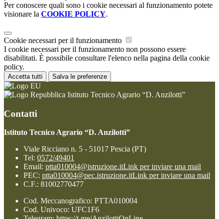
Per conoscere quali sono i cookie necessari al funzionamento potete
visionare la
COOKIE POLICY
.
Cookie necessari per il funzionamento
I cookie necessari per il funzionamento non possono essere
disabilitati. È possibile consultare l'elenco nella pagina della cookie
policy.
Accetta tutti
Salva le preferenze
Istituto Tecnico Agrario “D. Anzilotti”
Contatti
Istituto Tecnico Agrario “D. Anzilotti”
Viale Ricciano n. 5 - 51017 Pescia (PT)
Tel:
0572/49401
Email:
ptta010004@istruzione.it
Link per inviare una mail
PEC:
ptta010004@pec.istruzione.it
Link per inviare una mail
C.F.: 81002770477
Cod. Meccanografico: PTTA010004
Cod. Univoco: UFC1F6
Telegram: https://t.me/AnzilottiOnLine