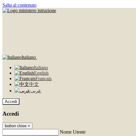
Salta al contenuto
Italiano
Italiano
English
Français
中文
عربى
Accedi
Accedi
button close
×
Nome Utente