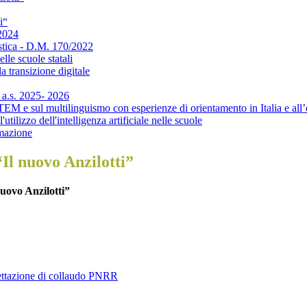
i“
-2024
astica - D.M. 170/2022
le scuole statali
 transizione digitale
 a.s. 2025- 2026
M e sul multilinguismo con esperienze di orientamento in Italia e all’
ilizzo dell'intelligenza artificiale nelle scuole
rmazione
Il nuovo Anzilotti”
uovo Anzilotti”
gettazione di collaudo PNRR