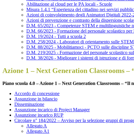
Abilitazione al cloud per le PA locali - Scuole
Misura 1.4.1 “Esperienza del cittadino nei servizi pubblic
Azioni di coinvolgimento degli Animatori Digitali 2022
Azioni di prevenzione e contrasto della dispersione scol
D.M. 65/2023 - Competenze STEM e multilinguistiche nel
D.M. 66/2023 - Formazione del personale scolastico per la
D.M. 19/2024 - Tutti a scuola 2
D.M. 258/2024 - Laboratori di orientamento sulle STEM
D.M. 88/2025 - Mobilitiamoci - PCTO sulle discipline STE
D.M. 219/2025 - Formazione del personale scolastico sull'ut
D.M. 38/2026 - Migliorare i sistemi di istruzione e di fo
Azione 1 – Next Generation Classrooms – “
Piano scuola 4.0 – Azione 1 – Next Generation Classrooms – “Il n
Accordo di concessione
Assunzione in bilancio
Disseminazione
Assunzione incarico di Project Manager
Assunzione incarico RUP
Circolare n° 184/2022 – Avviso per la selezione gruppi di pro
Allegato A
Allegato A1