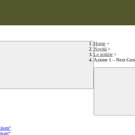
Home
>
Novità
>
Le notizie
>
Azione 1 – Next Gene
lotti”
lotti”