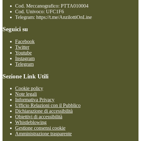
Cod. Meccanografico: PTTA010004
Cod. Univoco: UFC1F6
Telegram: https://t.me/AnzilottiOnLine
Seguici su
Facebook
Twitter
Youtube
Instagram
Telegram
Sezione Link Utili
Cookie policy
Note legali
Informativa Privacy
Ufficio Relazioni con il Pubblico
Dichiarazione di accessibilità
Obiettivi di accessibilità
Whistleblowing
Gestione consensi cookie
Amministrazione trasparente