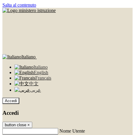
Salta al contenuto
Italiano
Italiano
English
Français
中文
عربى
Accedi
Accedi
button close
×
Nome Utente