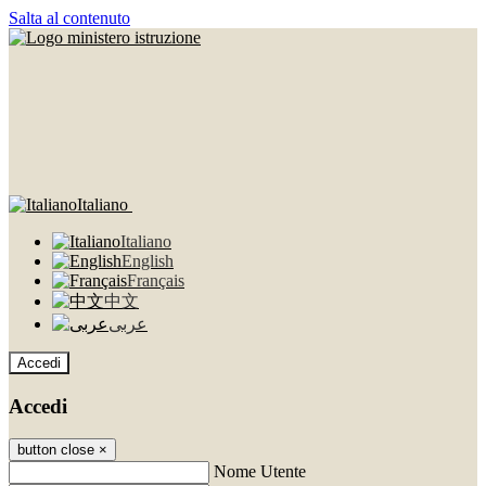
Salta al contenuto
Italiano
Italiano
English
Français
中文
عربى
Accedi
Accedi
button close
×
Nome Utente