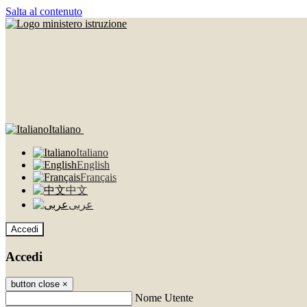
Salta al contenuto
Italiano
Italiano
English
Français
中文
عربى
Accedi
Accedi
button close
×
Nome Utente