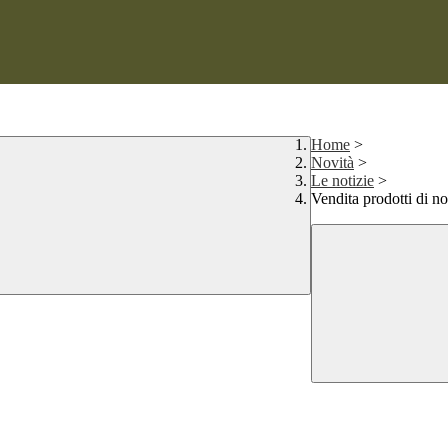
Home
>
Novità
>
Le notizie
>
Vendita prodotti di n