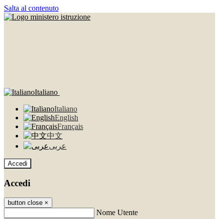
Salta al contenuto
Italiano
Italiano
English
Français
中文
عربى
Accedi
Accedi
button close
×
Nome Utente