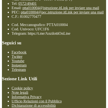
Tel:
0572/49401
Email:
ptta010004@istruzione.it
Link per inviare una mail
PEC:
ptta010004@pec.istruzione.it
Link per inviare una mail
C.F.: 81002770477
Cod. Meccanografico: PTTA010004
Cod. Univoco: UFC1F6
Telegram: https://t.me/AnzilottiOnLine
Seguici su
Facebook
Twitter
Youtube
Instagram
Telegram
Sezione Link Utili
Cookie policy
Note legali
Informativa Privacy
Ufficio Relazioni con il Pubblico
Dichiarazione di accessibilità