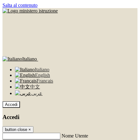
Salta al contenuto
Italiano
Italiano
English
Français
中文
عربى
Accedi
Accedi
button close
×
Nome Utente