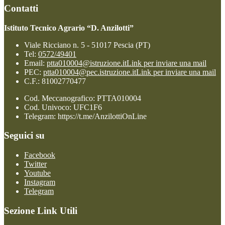
Contatti
Istituto Tecnico Agrario “D. Anzilotti”
Viale Ricciano n. 5 - 51017 Pescia (PT)
Tel:
0572/49401
Email:
ptta010004@istruzione.it
Link per inviare una mail
PEC:
ptta010004@pec.istruzione.it
Link per inviare una mail
C.F.: 81002770477
Cod. Meccanografico: PTTA010004
Cod. Univoco: UFC1F6
Telegram: https://t.me/AnzilottiOnLine
Seguici su
Facebook
Twitter
Youtube
Instagram
Telegram
Sezione Link Utili