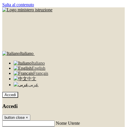
Salta al contenuto
Italiano
Italiano
English
Français
中文
عربى
Accedi
Accedi
button close
×
Nome Utente