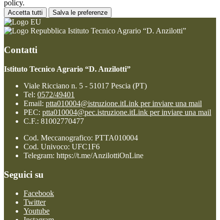
policy.
Accetta tutti
Salva le preferenze
Istituto Tecnico Agrario “D. Anzilotti”
Contatti
Istituto Tecnico Agrario “D. Anzilotti”
Viale Ricciano n. 5 - 51017 Pescia (PT)
Tel:
0572/49401
Email:
ptta010004@istruzione.it
Link per inviare una mail
PEC:
ptta010004@pec.istruzione.it
Link per inviare una mail
C.F.: 81002770477
Cod. Meccanografico: PTTA010004
Cod. Univoco: UFC1F6
Telegram: https://t.me/AnzilottiOnLine
Seguici su
Facebook
Twitter
Youtube
Instagram