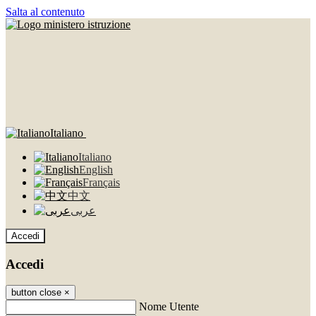
Salta al contenuto
Italiano
Italiano
English
Français
中文
عربى
Accedi
Accedi
button close
×
Nome Utente