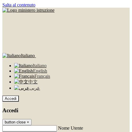
Salta al contenuto
Italiano
Italiano
English
Français
中文
عربى
Accedi
Accedi
button close
×
Nome Utente