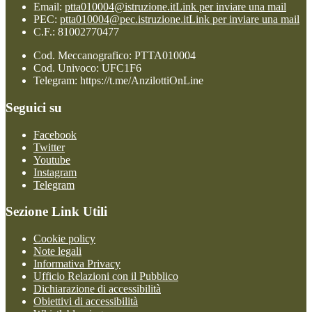
Email:
ptta010004@istruzione.it
Link per inviare una mail
PEC:
ptta010004@pec.istruzione.it
Link per inviare una mail
C.F.: 81002770477
Cod. Meccanografico: PTTA010004
Cod. Univoco: UFC1F6
Telegram: https://t.me/AnzilottiOnLine
Seguici su
Facebook
Twitter
Youtube
Instagram
Telegram
Sezione Link Utili
Cookie policy
Note legali
Informativa Privacy
Ufficio Relazioni con il Pubblico
Dichiarazione di accessibilità
Obiettivi di accessibilità