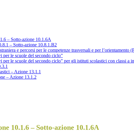
1.6 – Sotto-azione 10.1.6A
0.8.1 – Sotto-azione 10.8.1.B2
straniera e percorsi per le competenze trasversali e per l’orientamento 
i per le scuole del secondo ciclo”
per le scuole del secondo ciclo” per gli istituti scolastici con classi a i
0.3.1
lastici – Azione 13.1.1
ione – Azione 13.1.2
ne 10.1.6 – Sotto-azione 10.1.6A