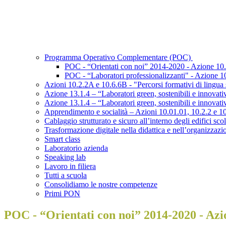
Programma Operativo Complementare (POC)
POC - “Orientati con noi” 2014-2020 - Azione 10.
POC - “Laboratori professionalizzanti" - Azione 1
Azioni 10.2.2A e 10.6.6B - "Percorsi formativi di lingua 
Azione 13.1.4 – “Laboratori green, sostenibili e innovativ
Azione 13.1.4 – “Laboratori green, sostenibili e innovativi 
Apprendimento e socialità – Azioni 10.01.01, 10.2.2 e 1
Cablaggio strutturato e sicuro all’interno degli edifici sco
Trasformazione digitale nella didattica e nell’organizzaz
Smart class
Laboratorio azienda
Speaking lab
Lavoro in filiera
Tutti a scuola
Consolidiamo le nostre competenze
Primi PON
POC - “Orientati con noi” 2014-2020 - Azio