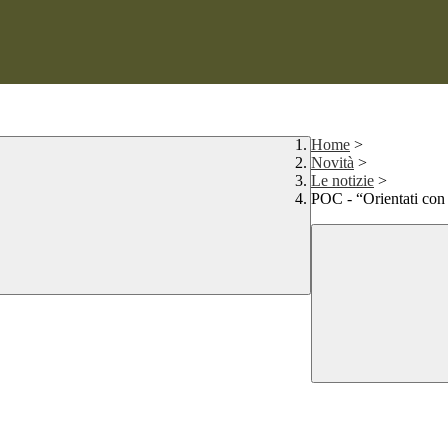
Home
>
Novità
>
Le notizie
>
POC - “Orientati con