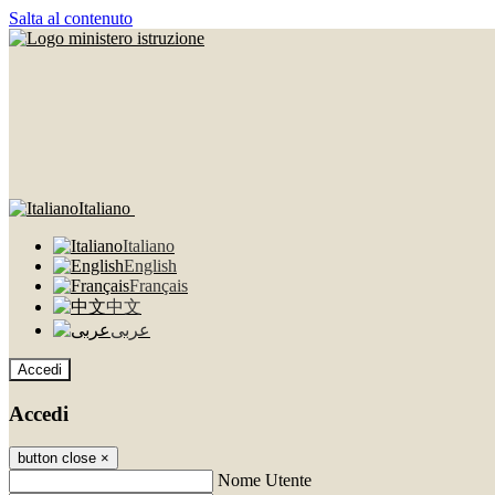
Salta al contenuto
Italiano
Italiano
English
Français
中文
عربى
Accedi
Accedi
button close
×
Nome Utente