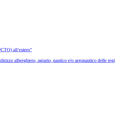
(PCTO) all’estero"
ndirizzo alberghiero, agrario, nautico e/o aeronautico delle regi