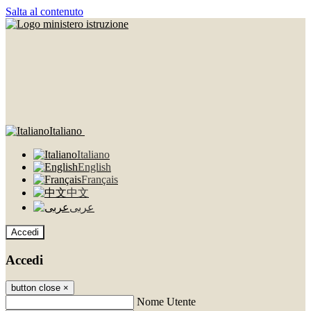
Salta al contenuto
Italiano
Italiano
English
Français
中文
عربى
Accedi
Accedi
button close
×
Nome Utente