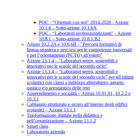
POC - “Orientati con noi” 2014-2020 - Azione
10.1.6 – Sotto-azione 10.1.6A
POC - “Laboratori professionalizzanti" - Azione
10.8.1 – Sotto-azione 10.8.1.B2
Azioni 10.2.2A e 10.6.6B - "Percorsi formativi di
lingua straniera e percorsi per le competenze trasversali
e per l’orientamento (PCTO) all’estero"
Azione 13.1.4 – “Laboratori green, sostenibili e
innovativi per le scuole del secondo ciclo”
Azione 13.1.4 – “Laboratori green, sostenibili e
innovativi per le scuole del secondo ciclo” per gli istituti
scolastici con classi a indirizzo alberghiero, agrario,
nautico e/o aeronautico delle regi
Apprendimento e socialità – Azioni 10.01.01, 10.2.2 e
10.3.1
Cablaggio strutturato e sicuro all’interno degli edifici
scolastici – Azione 13.1.1
Trasformazione digitale nella didattica e
nell’organizzazione – Azione 13.1.2
Smart class
Laboratorio azienda