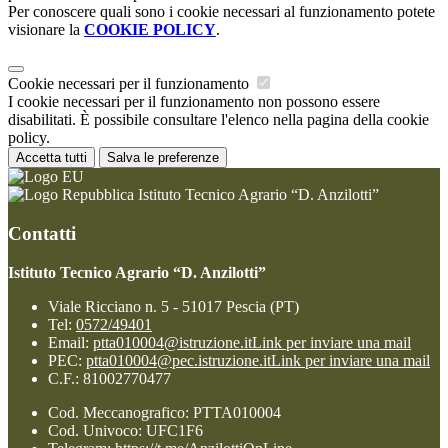
Per conoscere quali sono i cookie necessari al funzionamento potete
visionare la
COOKIE POLICY
.
Cookie necessari per il funzionamento
I cookie necessari per il funzionamento non possono essere
disabilitati. È possibile consultare l'elenco nella pagina della cookie
policy.
Accetta tutti
Salva le preferenze
Istituto Tecnico Agrario “D. Anzilotti”
Contatti
Istituto Tecnico Agrario “D. Anzilotti”
Viale Ricciano n. 5 - 51017 Pescia (PT)
Tel:
0572/49401
Email:
ptta010004@istruzione.it
Link per inviare una mail
PEC:
ptta010004@pec.istruzione.it
Link per inviare una mail
C.F.: 81002770477
Cod. Meccanografico: PTTA010004
Cod. Univoco: UFC1F6