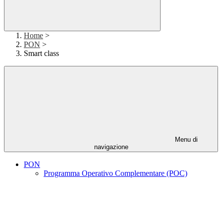
Home
>
PON
>
Smart class
Menu di
navigazione
PON
Programma Operativo Complementare (POC)